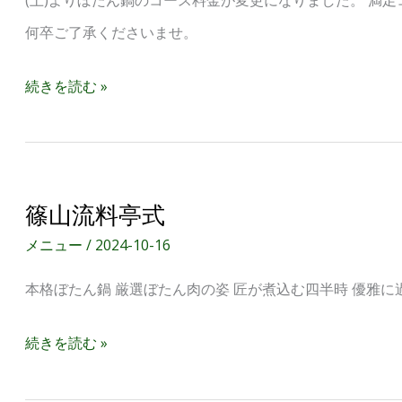
お
何卒ご了承くださいませ。
知
ら
続きを読む »
せ
篠
篠山流料亭式
山
メニュー
/
2024-10-16
流
本格ぼたん鍋 厳選ぼたん肉の姿 匠が煮込む四半時 優雅に
料
亭
続きを読む »
式