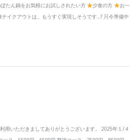
のぼたん鍋をお気軽にお試しされたい方
少食の方
お一
凍テイクアウトは、もうすぐ実現しそうです…? 只今準備中
用いただきましてありがとうございます。 2025年１/４
 5500円→6500円 贅沢コース 7500円→8500円