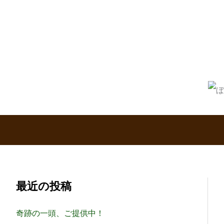
内
容
を
ス
キ
ッ
プ
最近の投稿
奇跡の一頭、ご提供中！