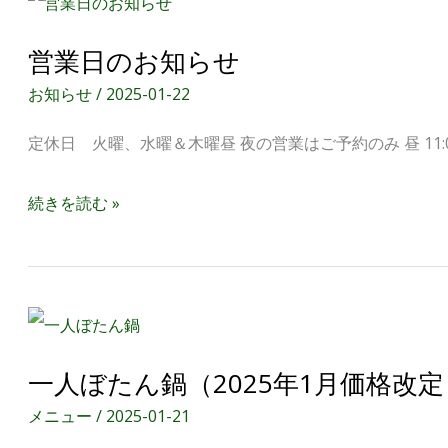
営
業
営業日のお知らせ
日
お知らせ
/
2025-01-22
の
定休日 火曜、水曜＆木曜昼 夜の営業はご予約のみ 昼 11:00〜15:00 (l
お
知
続きを読む »
ら
せ
一
人
一人ぼたん鍋（2025年1月価格改定
ぼ
メニュー
/
2025-01-21
た