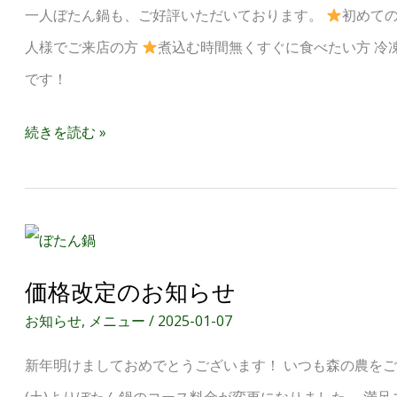
一人ぼたん鍋も、ご好評いただいております。
初めて
ん
人様でご来店の方
煮込む時間無くすぐに食べたい方 冷
鍋
です！
（2025
年
続きを読む »
1
月
価
価
格
格
改
価格改定のお知らせ
改
定）
お知らせ
,
メニュー
/
2025-01-07
定
新年明けましておめでとうございます！ いつも森の農をご利
の
(土)よりぼたん鍋のコース料金が変更になりました。 満足コース