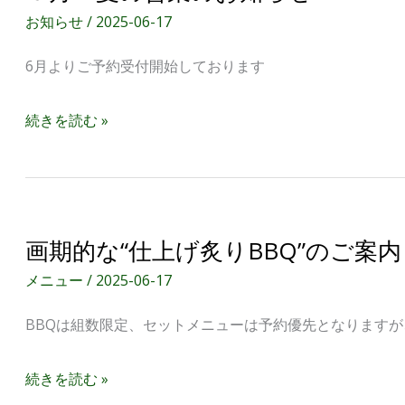
月
お知らせ
/
2025-06-17
～
6月よりご予約受付開始しております
夏
の
続きを読む »
営
業
の
画
お
画期的な“仕上げ炙りBBQ”のご案内（2
期
知
メニュー
/
2025-06-17
的
ら
BBQは組数限定、セットメニューは予約優先となります
な“仕
せ
上
続きを読む »
げ