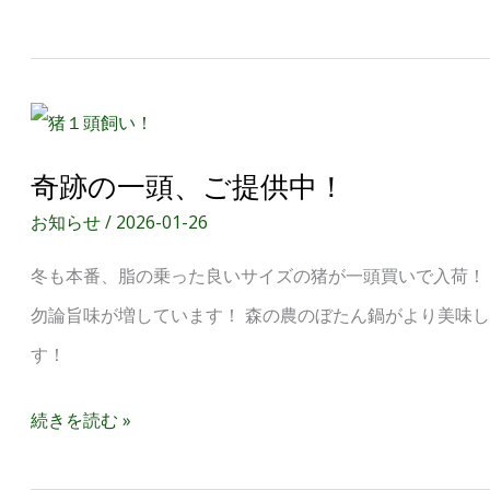
奇
跡
奇跡の一頭、ご提供中！
の
お知らせ
/
2026-01-26
一
冬も本番、脂の乗った良いサイズの猪が一頭買いで入荷！
頭、
勿論旨味が増しています！ 森の農のぼたん鍋がより美味
ご
す！
提
供
続きを読む »
中！