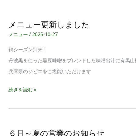
メ
メニュー更新しました
ニ
メニュー
/
2025-10-27
ュ
鍋シーズン到来！
ー
丹波黒を使った黒豆味噌をブレンドした味噌出汁に有馬山
更
兵庫県のジビエをご堪能いただけます
新
し
続きを読む »
ま
し
た
６
６月～夏の営業のお知らせ