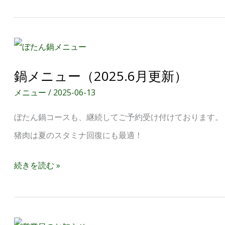
炙
り
鍋
BBQ”の
メ
ご
鍋メニュー（2025.6月更新）
ニ
案
メニュー
/
2025-06-13
ュ
内
ぼたん鍋コースも、継続してご予約受け付けております。
ー
（2026.4.24
猪肉は夏のスタミナ回復にも最適！
（2025.6
更
月
新）
続きを読む »
更
新）